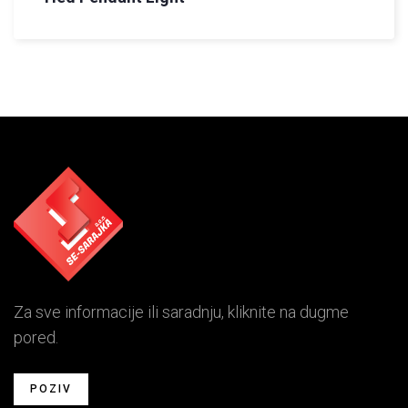
Za sve informacije ili saradnju, kliknite na dugme
pored.
POZIV