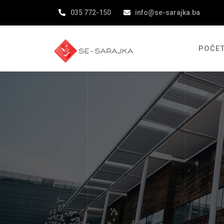
035 772-150
info@se-sarajka.ba
POČE