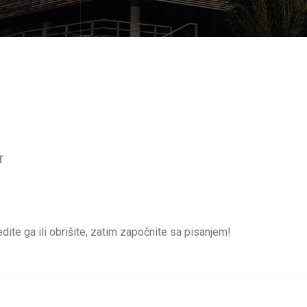
T
dite ga ili obrišite, zatim započnite sa pisanjem!