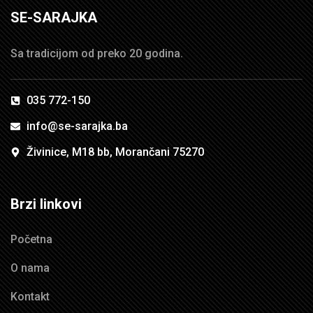
SE-SARAJKA
Sa tradicijom od preko 20 godina.
035 772-150
info@se-sarajka.ba
Živinice, M18 bb, Morančani 75270
Brzi linkovi
Početna
O nama
Kontakt